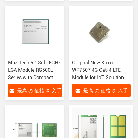
1.9mm LPWA Module
する
する
Muz Tech 5G Sub-6GHz
Original New Sierra
LGA Module RG500L
WP7607 4G Cat-4 LTE
Series with Compact
Module for IoT Solution
41mm × 44mm ×
with WP7607 Chipset
最高 の 価格 を 入手
最高 の 価格 を 入手
2.75mm Size and
Extended -40°C to +85°C
する
する
Temperature Range