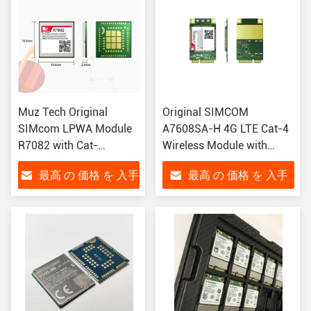
Muz Tech Original
Original SIMCOM
SIMcom LPWA Module
A7608SA-H 4G LTE Cat-4
R7082 with Cat-
Wireless Module with
NB/GPRS Low Power
150Mbps Downlink Mini
最高 の 価格 を 入手
最高 の 価格 を 入手
Consumption and
PCIe Module
Compact Size for M2M
する
する
Applications