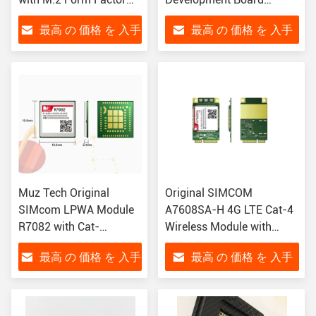
for Global IoT
Compatible with SIM800C
最高 の 価格 を 入手
最高 の 価格 を 入手
Applications
for M2M Applications
する
する
Muz Tech Original
Original SIMCOM
SIMcom LPWA Module
A7608SA-H 4G LTE Cat-4
R7082 with Cat-
Wireless Module with
NB/GPRS Low Power
150Mbps Downlink Mini
最高 の 価格 を 入手
最高 の 価格 を 入手
Consumption and
PCIe Module
Compact Size for M2M
する
する
Applications