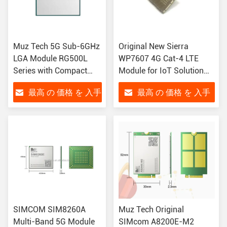
Muz Tech 5G Sub-6GHz
Original New Sierra
LGA Module RG500L
WP7607 4G Cat-4 LTE
Series with Compact
Module for IoT Solution
41mm × 44mm ×
with WP7607 Chipset
最高 の 価格 を 入手
最高 の 価格 を 入手
2.75mm Size and
Extended -40°C to +85°C
する
する
Temperature Range
SIMCOM SIM8260A
Muz Tech Original
Multi-Band 5G Module
SIMcom A8200E-M2