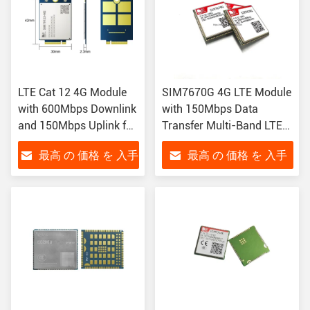
LTE Cat 12 4G Module
SIM7670G 4G LTE Module
with 600Mbps Downlink
with 150Mbps Data
and 150Mbps Uplink for
Transfer Multi-Band LTE-
Wireless
FDD for IoT Applications
最高 の 価格 を 入手
最高 の 価格 を 入手
Communication
in LGA Package
する
する