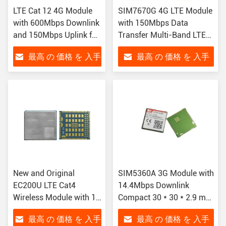
LTE Cat 12 4G Module
SIM7670G 4G LTE Module
with 600Mbps Downlink
with 150Mbps Data
and 150Mbps Uplink for
Transfer Multi-Band LTE-
Wireless
FDD for IoT Applications
最高 の 価格 を 入手
最高 の 価格 を 入手
Communication
in LGA Package
する
する
New and Original
SIM5360A 3G Module with
EC200U LTE Cat4
14.4Mbps Downlink
Wireless Module with 1
Compact 30 * 30 * 2.9 mm
Year Warranty for M2M
Size and 3.4V ~ 4.2V
最高 の 価格 を 入手
最高 の 価格 を 入手
Applications
Supply Voltage for IoT