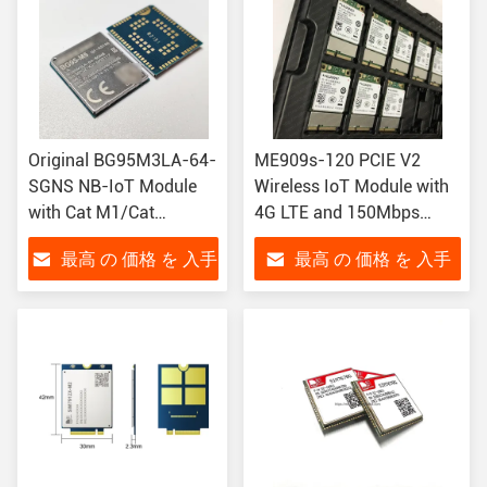
Original BG95M3LA-64-
ME909s-120 PCIE V2
SGNS NB-IoT Module
Wireless IoT Module with
with Cat M1/Cat
4G LTE and 150Mbps
NB2/EGPRS LPWA
Downlink for Industrial
最高 の 価格 を 入手
最高 の 価格 を 入手
Support and Compact
M2M Applications
23.6mm Size
する
する