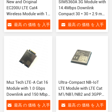
New and Original
SIM5360A 3G Module with
EC200U LTE Cat4
14.4Mbps Downlink
Wireless Module with 1
Compact 30 * 30 * 2.9 mm
Year Warranty for M2M
Size and 3.4V ~ 4.2V
最高 の 価格 を 入手
最高 の 価格 を 入手
Applications
Supply Voltage for IoT
Solutions
する
する
Muz Tech LTE-A Cat 16
Ultra-Compact NB-IoT
Module with 1.0 Gbps
LTE Module with LTE Cat
Downlink and 150 Mbps
M1/NB1/NB2 and 3GPP
Uplink for Global
Rel-14 Compliance in
最高 の 価格 を 入手
最高 の 価格 を 入手
Wireless Connectivity
14.9mm × 12.9mm ×