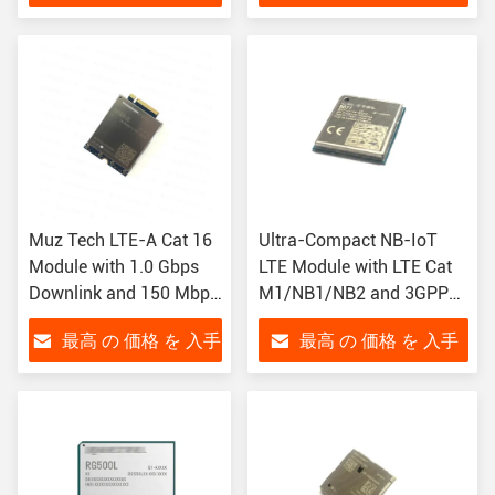
Solutions
する
する
Muz Tech LTE-A Cat 16
Ultra-Compact NB-IoT
Module with 1.0 Gbps
LTE Module with LTE Cat
Downlink and 150 Mbps
M1/NB1/NB2 and 3GPP
Uplink for Global
Rel-14 Compliance in
最高 の 価格 を 入手
最高 の 価格 を 入手
Wireless Connectivity
14.9mm × 12.9mm ×
1.9mm LPWA Module
する
する