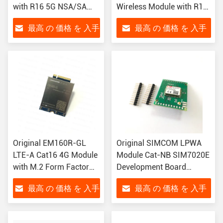
with R16 5G NSA/SA
Wireless Module with R16
Support and USB3.1
5G SA/NSA Support PCIe
最高 の 価格 を 入手
最高 の 価格 を 入手
Interface for M2M
USB3.1 Interfaces and
Applications
Wide Operating
する
する
Temperature Range
Original EM160R-GL
Original SIMCOM LPWA
LTE-A Cat16 4G Module
Module Cat-NB SIM7020E
with M.2 Form Factor
Development Board
for Global IoT
Compatible with SIM800C
最高 の 価格 を 入手
最高 の 価格 を 入手
Applications
for M2M Applications
する
する