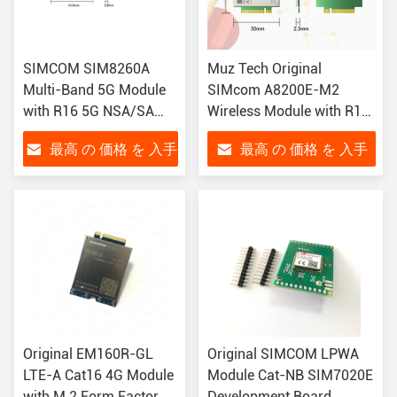
SIMCOM SIM8260A
Muz Tech Original
Multi-Band 5G Module
SIMcom A8200E-M2
with R16 5G NSA/SA
Wireless Module with R16
Support and USB3.1
5G SA/NSA Support PCIe
最高 の 価格 を 入手
最高 の 価格 を 入手
Interface for M2M
USB3.1 Interfaces and
Applications
Wide Operating
する
する
Temperature Range
Original EM160R-GL
Original SIMCOM LPWA
LTE-A Cat16 4G Module
Module Cat-NB SIM7020E
with M.2 Form Factor
Development Board