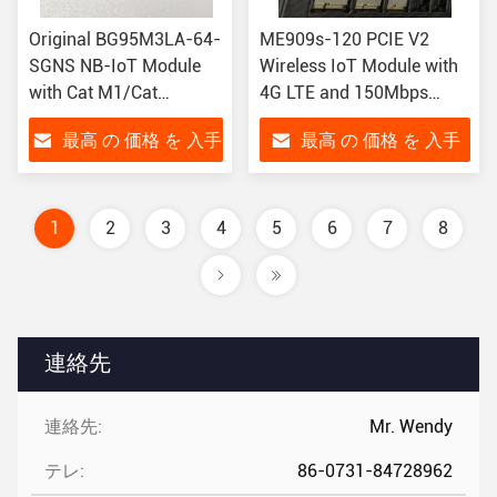
Original BG95M3LA-64-
ME909s-120 PCIE V2
SGNS NB-IoT Module
Wireless IoT Module with
with Cat M1/Cat
4G LTE and 150Mbps
NB2/EGPRS LPWA
Downlink for Industrial
最高 の 価格 を 入手
最高 の 価格 を 入手
Support and Compact
M2M Applications
23.6mm Size
する
する
1
2
3
4
5
6
7
8
連絡先
連絡先:
Mr. Wendy
テレ:
86-0731-84728962