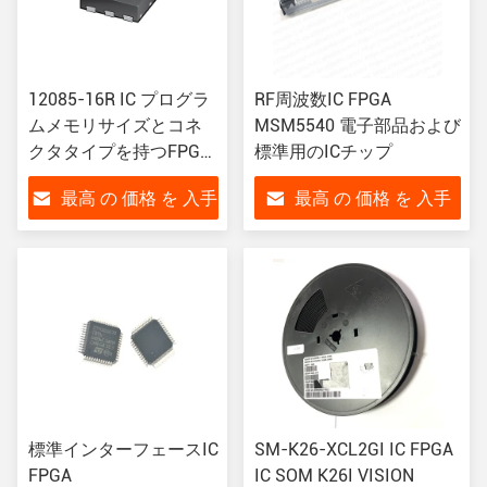
12085-16R IC プログラ
RF周波数IC FPGA
ムメモリサイズとコネ
MSM5540 電子部品および
クタタイプを持つFPGA
標準用のICチップ
電子部品
最高 の 価格 を 入手
最高 の 価格 を 入手
する
する
標準インターフェースIC
SM-K26-XCL2GI IC FPGA
FPGA
IC SOM K26I VISION