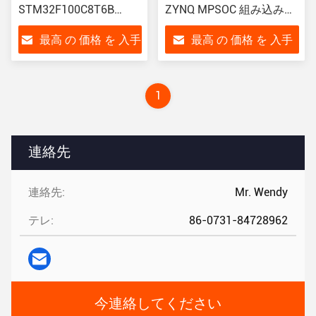
STM32F100C8T6B
ZYNQ MPSOC 組み込みモ
100% オリジナル電子部
ジュール ARM コルテック
最高 の 価格 を 入手
最高 の 価格 を 入手
品
ス-A53 アーム コルテック
ス-R5F
する
する
1
連絡先
連絡先:
Mr. Wendy
テレ:
86-0731-84728962
今連絡してください