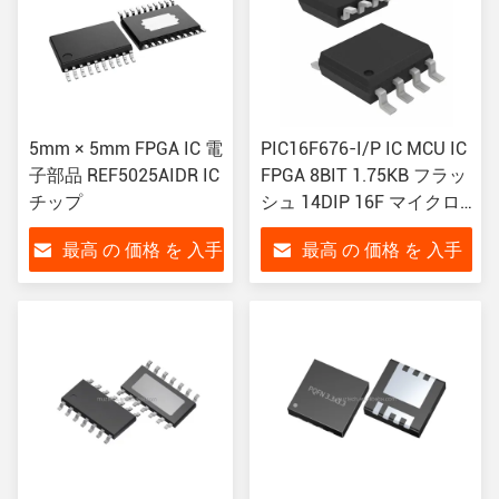
5mm × 5mm FPGA IC 電
PIC16F676-I/P IC MCU IC
子部品 REF5025AIDR IC
FPGA 8BIT 1.75KB フラッ
チップ
シュ 14DIP 16F マイクロ
コントローラ IC 20MHz
最高 の 価格 を 入手
最高 の 価格 を 入手
1.75KB (1K X 14) フラッシ
ュ 14-PDIP
する
する