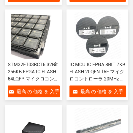
する
する
STM32F103RCT6 32Bit
IC MCU IC FPGA 8BIT 7KB
256KB FPGA IC FLASH
FLASH 20QFN 16F マイク
64LQFP マイクロコント
ロコントローラ 20MHz 8-
ローラーIC 柔軟な接続
ビット 7KB 4K X 14
最高 の 価格 を 入手
最高 の 価格 を 入手
性
FLASH 20-QFN 4x4
する
する