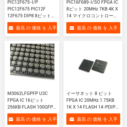
PIC12F675-I/P
PIC16F689-I/SO FPGA IC
PIC12F675 PIC12F
8ビット 20MHz 7KB 4K X
12F675 DIP8 8ビットフ
14 マイクロコントローラ
ラッシュメモリ マイク
IC FLASH 20SOIC 16F
最高 の 価格 を 入手
最高 の 価格 を 入手
ロコントローラ イーサ
ネット
する
する
M3062LFGPFP U3C
イーサネット 8 ビット
FPGA IC 16ビット
FPGA IC 20MHz 1.75KB
256KB FLASH 100QFP
1K X 14 FLASH 14-PDIP
Ic データ処理用マイク
マイクロコントローラ IC
最高 の 価格 を 入手
最高 の 価格 を 入手
ロコントローラ
PIC16F676-I/P