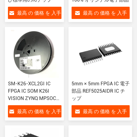
最高 の 価格 を 入手
最高 の 価格 を 入手
する
する
SM-K26-XCL2GI IC
5mm × 5mm FPGA IC 電子
FPGA IC SOM K26I
部品 REF5025AIDR IC チ
VISION ZYNQ MPSOC
ップ
組み込みモジュール
最高 の 価格 を 入手
最高 の 価格 を 入手
ARM コルテックス-A53
アーム コルテックス-
する
する
R5F