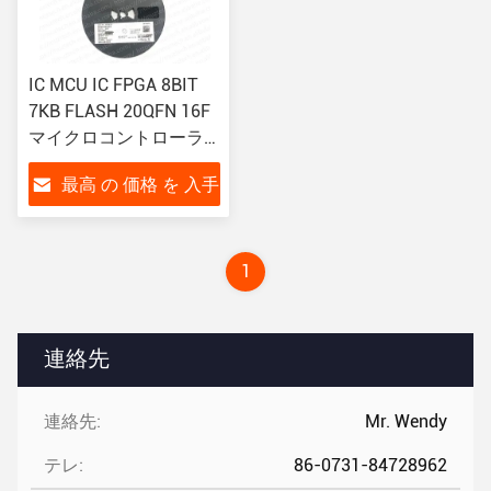
IC MCU IC FPGA 8BIT
7KB FLASH 20QFN 16F
マイクロコントローラ
20MHz 8-ビット 7KB 4K
最高 の 価格 を 入手
X 14 FLASH 20-QFN 4x4
する
1
連絡先
連絡先:
Mr. Wendy
テレ:
86-0731-84728962