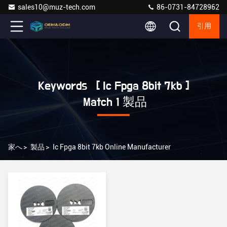
sales10@muz-tech.com
86-0731-84728962
引用
Keywords [ Ic Fpga 8bit 7kb ]
Match 1 製品
家へ
>
製品
>
Ic Fpga 8bit 7kb Online Manufacturer