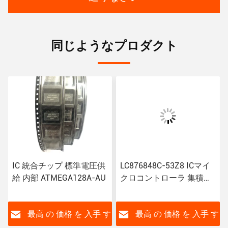
同じようなプロダクト
IC 統合チップ 標準電圧供
LC876848C-53Z8 ICマイ
給 内部 ATMEGA128A-AU
クロコントローラ 集積回
路チップ 100%状態
す
最高 の 価格 を 入手 す
最高 の 価格 を 入手 す