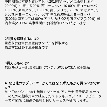
中国湖南に本拠を置いており,2018年から北米に販売します. 
20.00%), 中東, 15.00%, 西ヨーロッパ, 10.00%, 東ヨーロッパ, 
10.00%, 東南アジア, 10.00%, 南アメリカ, 5.00%, オセアニア, 
5.00%,南ヨーロッパ (5).00%),中米(5.00%),北ヨーロッパ
(5.00%),南アジア(3.00%),アフリカ(3.00%),東アジア(2.00%),国
内市場(2.00%). 当事務所には合計約11〜50人がいます.
2品質を保証するには?
量産前には常に生産前サンプルを採取する.
輸送前には必ず最終検査です
3買えるものは?
無線モジュール,集積回路,アンテナ,PCB&PCBA,電子部品
4. なぜ他のサプライヤーからではなく,私たちから買うべきです
か?
Muz Tech Co., Ltdは,無線モジュール,アンテナ,電子部品,ルータ
ーのための顧客指向の独立したストッキングディストリビュータ
ーです!顧客に最高の価格と良いサービスを提供します..