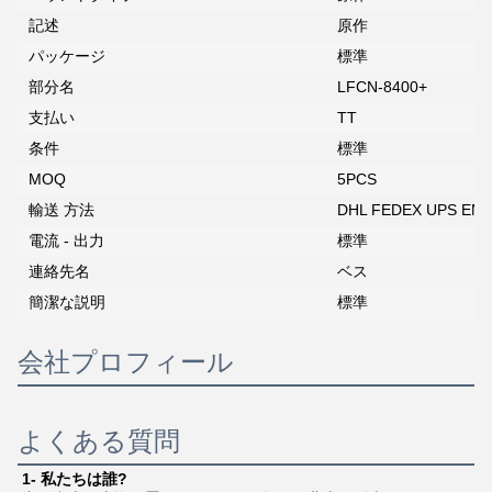
記述
原作
パッケージ
標準
部分名
LFCN-8400+
支払い
TT
条件
標準
MOQ
5PCS
輸送 方法
DHL FEDEX UPS EM
電流 - 出力
標準
連絡先名
ベス
簡潔な説明
標準
会社プロフィール
よくある質問
1- 私たちは誰?