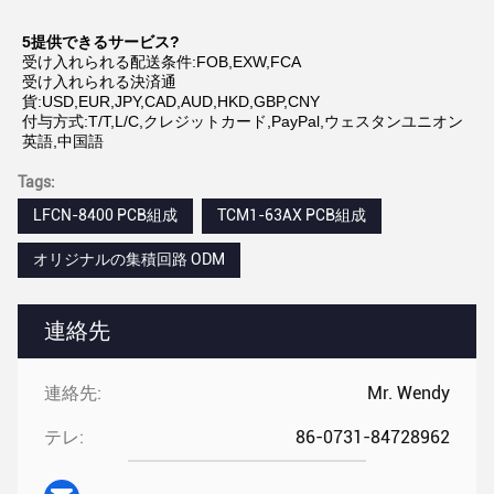
5提供できるサービス?
受け入れられる配送条件:FOB,EXW,FCA
受け入れられる決済通
貨:USD,EUR,JPY,CAD,AUD,HKD,GBP,CNY
付与方式:T/T,L/C,クレジットカード,PayPal,ウェスタンユニオン
英語,中国語
Tags:
LFCN-8400 PCB組成
TCM1-63AX PCB組成
オリジナルの集積回路 ODM
連絡先
連絡先:
Mr. Wendy
テレ:
86-0731-84728962