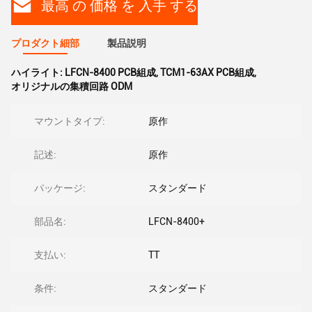
最高 の 価格 を 入手 する
プロダクト細部
製品説明
ハイライト:
LFCN-8400 PCB組成
,
TCM1-63AX PCB組成
,
オリジナルの集積回路 ODM
マウントタイプ:
原作
記述:
原作
パッケージ:
スタンダード
部品名:
LFCN-8400+
支払い:
TT
条件:
スタンダード