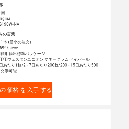
部
中国
ginal
190W-NA
みの言葉
1本 (最小の注文)
699/piece
詳細: 輸出標準パッケージ
/C,T/T,ウェスタンユニオン,マネーグラム,ペイパール
あたり1枚/2 - 7日あたり200枚/200 - 15日あたり500
枚 交渉可能
の 価格 を 入手 する