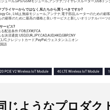
ジュール,GPS/GSMモジュール,アンテナ,ワイヤレスルーター,USBドン
のサプライヤーからではなく,私たちから買うべきですか?
hnology Co., Ltdは,無線モジュール,アンテナ,電子部品,ルーター
たちの顧客のために最高の価格と良いサービスと新しいオリジナルパーツの
サービス?
配送条件:FOB,EXW,FCA
済通貨:USD,EUR,JPY,CAD,AUD,HKD,GBP,CNY
T,L/C,クレジットカード,PayPal,ウェスタンユニオン
中国語
0 PCIE V2 Wireless IoT Module
4G LTE Wireless IoT Module
1
同じようなプロダク