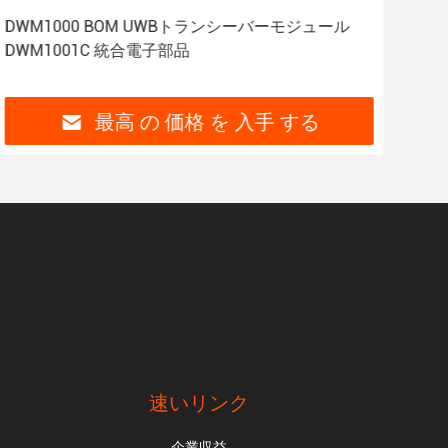
DWM1000 BOM UWBトランシーバーモジュール
RG
DWM1001C 統合電子部品
RG5
最高 の 価格 を 入手 する
速いリンク
企業収益