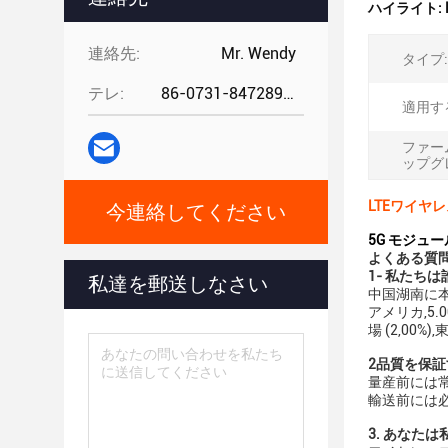
ハイライト:
連絡先:
Mr. Wendy
タイプ:
テレ:
86-0731-84728962
適用す
ファー
ップグ
LTEワイヤレス 
今連絡してください
5G モジュール
よくある質
1- 私たちは
私達を郵送しなさい
中国湖南に本拠
アメリカ,5.0
場 (2,00
2品質を保証
量産前には
輸送前には
3. あなた