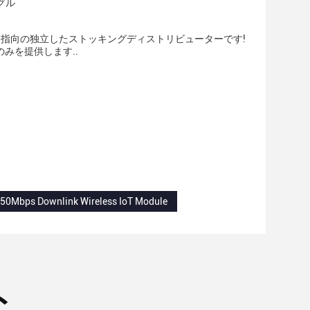
グル
のための顧客指向の独立したストッキングディストリビューターです!
みを提供します..
50Mbps Downlink Wireless IoT Module
ト