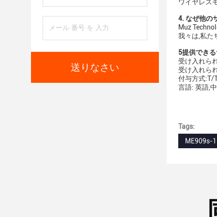
ワイヤレスモ
4. なぜ他
Muz Tec
我々は,私
5提供できる
受け入れられる
送りなさい
受け入れられる決
付与方式:T/
言語: 英語,
Tags:
ME909s-12