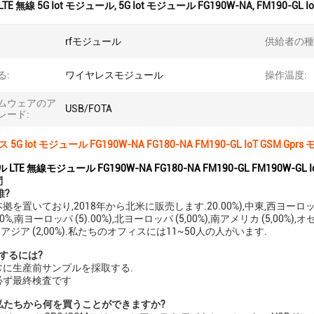
LTE 無線 5G Iot モジュール
,
5G Iot モジュール FG190W-NA
,
FM190-GL 
rfモジュール
供給者の種
る:
ワイヤレスモジュール
操作温度:
ムウェアのア
USB/FOTA
レード:
5G Iot モジュール FG190W-NA FG180-NA FM190-GL IoT GSM Gpr
 LTE 無線モジュール FG190W-NA FG180-NA FM190-GL FM190W-G
問
誰?
を置いており,2018年から北米に販売します.20.00%),中東,西ヨーロッパ,10
0%,南ヨーロッパ (5).00%),北ヨーロッパ (5,00%),南アメリカ (5,00%),オセ
%),東アジア (2,00%).私たちのオフィスには11~50人の人がいます.
するには?
常に生産前サンプルを採取する.
必ず最終検査です
は私たちから何を買うことができますか?