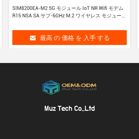
SIM8200EA-M2 5G モジュール IoT NR Wifi モデム
R15 NSA SA サブ-6GHz M.2 ワイヤレス モジュール
Sim8300G
最高 の 価格 を 入手 する
Muz Tech Co.,Ltd