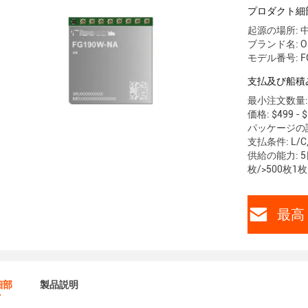
プロダクト細
起源の場所: 
ブランド名: Ori
モデル番号: FG
支払及び船積
最小注文数量: 
価格: $499 - $
パッケージの
支払条件: L
供給の能力: 5日
枚/>500枚1
最高 
細部
製品説明