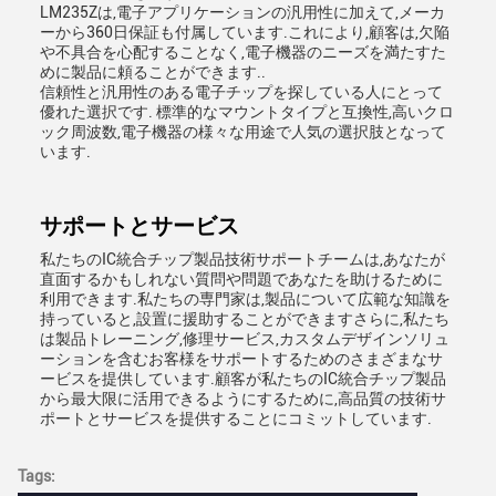
LM235Zは,電子アプリケーションの汎用性に加えて,メーカ
ーから360日保証も付属しています.これにより,顧客は,欠陥
や不具合を心配することなく,電子機器のニーズを満たすた
めに製品に頼ることができます..
信頼性と汎用性のある電子チップを探している人にとって
優れた選択です. 標準的なマウントタイプと互換性,高いクロ
ック周波数,電子機器の様々な用途で人気の選択肢となって
います.
サポートとサービス
私たちのIC統合チップ製品技術サポートチームは,あなたが
直面するかもしれない質問や問題であなたを助けるために
利用できます.私たちの専門家は,製品について広範な知識を
持っていると,設置に援助することができますさらに,私たち
は製品トレーニング,修理サービス,カスタムデザインソリュ
ーションを含むお客様をサポートするためのさまざまなサ
ービスを提供しています.顧客が私たちのIC統合チップ製品
から最大限に活用できるようにするために,高品質の技術サ
ポートとサービスを提供することにコミットしています.
Tags: