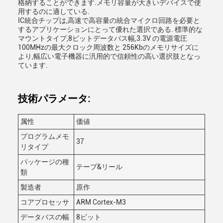
格納することができます.メモリ容量が大きいデバイスで使
用するのに適している.
IC統合チップは,高速で高容量の統合マイクロ回路を必要と
するアプリケーションにとって優れた選択である. 標準的な
マウントタイプ,8ビットデータバス幅,3.3V の電源電圧
100MHzの最大クロック周波数と 256Kbのメモリサイズに
より,幅広い電子機器に汎用的で信頼性の高い選択肢となっ
ています.
技術パラメータ:
属性
価値
プログラムメモ
37
リタイプ
パッケージの種
テープ&リール
類
製造者
原作
コアプロセッサ
ARM Cortex-M3
データバスの幅
8ビット