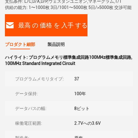
支払条件: L/C,D/A,D/P,ウェスタンユニオン,マネーグラム,T/T
供給の能力: 1〜1000枚 3日/1001〜5000枚 5日/>5000枚 交渉可能
最高 の 価格 を 入手 する
プロダクト細部
製品説明
ハイライト:
プログラムメモリ標準集成回路100MHz標準集成回路
,
100MHz Standard Integrated Circuit
プログラムメモリタイプ:
37
データ保持:
100年
データバスの幅:
8ビット
稼働電圧範囲:
2.7Vへの3.6V