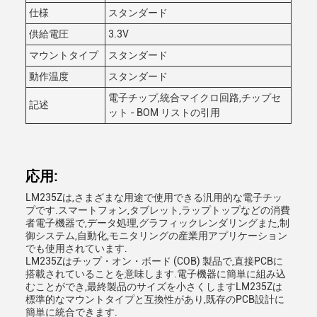
仕様
スタンダード
供給電圧
3.3V
マウントタイプ
スタンダード
動作温度
スタンダード
電子チップ,統合マイクロ回路,チップセ
記述
ット - BOM リストの引用
応用:
LM235Zは,さまざまな用途で使用できる汎用的な電子チッ
プです.スマートフォン,タブレット,ラップトップなどの消費
者電子機器で,データ処理,グラフィックレンダリングまた,制
御システム,自動化,モニタリングの産業用アプリケーション
でも使用されています.
LM235Zはチップ・オン・ボード (COB) 製品で,直接PCBに
搭載されていることを意味します.電子機器に簡単に組み込
むことができ,最終製品のサイズを小さくしますLM235Zは
標準的なマウントタイプと互換性があり,既存のPCB設計に
簡単に統合できます.