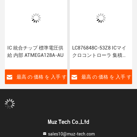
IC 統合チップ 標準電圧供
LC876848C-53Z8 ICマイ
給 内部 ATMEGA128A-AU
クロコントローラ 集積回
路チップ 100%状態
す
最高 の 価格 を 入手 す
最高 の 価格 を 入手 す
る
る
Muz Tech Co.,Ltd
sales10@muz-tech.com